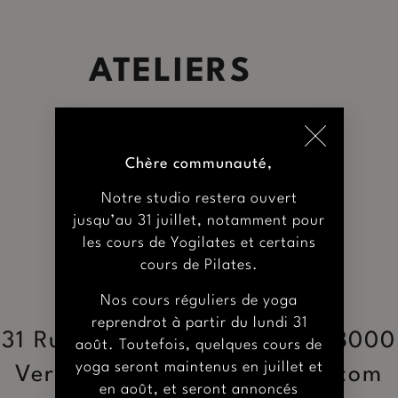
ATELIERS
Chère communauté,
Notre studio restera ouvert
jusqu’au 31 juillet, notamment pour
les cours de Yogilates et certains
cours de Pilates.
Nos cours réguliers de yoga
reprendrot à partir du lundi 31
31 Rue du Général Leclerc, 78000
août. Toutefois, quelques cours de
yoga seront maintenus en juillet et
Versailles
hello@shalaomm.com
en août, et seront annoncés