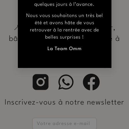
0661 55 30 99
quelques jours à l’avance.
Nous vous souhaitons un très bel
06 61 55 30 99 (Juste WhatsApp)
été et avons hâte de vous
📍Entrez, traversez la cour,
retrouver à la rentrée avec de
belles surprises !
bâtiment au fond, 1er étage à
gauche.
La Team Omm
Inscrivez-vous à notre newsletter